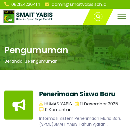
082124226414
admin@smaityabis.sch.id
S
Pengumuman
T
| SMA IT YABIS
r
BONTANG
a
M
v
e
l
A
L
Pengumuman
a
m
I
Beranda
Pengumuman
p
u
n
T
g
P
Penerimaan Siswa Baru
Y
a
l
HUMAS YABIS
11 Desember 2025
e
0 Komentar
A
m
b
Informasi Sistem Penerimaan Murid Baru
a
(SPMB)SMAIT YABIS Tahun Ajaran
n
2026/2027 Saatnya meningkatkan potensi