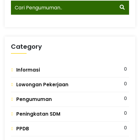
N
n
g
G
Category
0
Informasi
0
Lowongan Pekerjaan
0
Pengumuman
0
Peningkatan SDM
0
PPDB