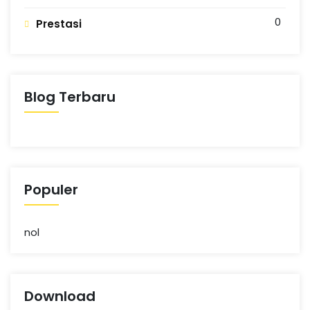
N
n
g
0
Prestasi
G
Blog Terbaru
Populer
nol
Download