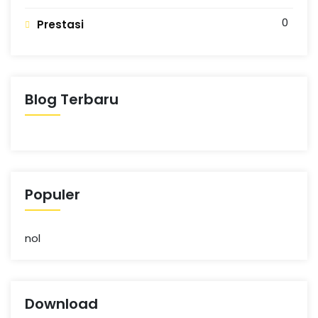
N
n
g
0
Prestasi
G
Blog Terbaru
Populer
nol
Download