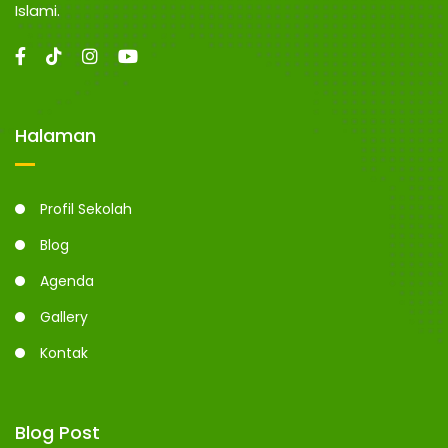
N
n
Islami.
g
G
Halaman
Profil Sekolah
Blog
Agenda
Gallery
Kontak
Blog Post