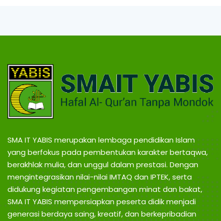
B
g
,
I
T
r
a
S
v
e
l
B
P
a
l
O
e
m
N
b
SMA IT YABIS merupakan lembaga pendidikan Islam
a
yang berfokus pada pembentukan karakter bertaqwa,
n
T
g
berakhlak mulia, dan unggul dalam prestasi. Dengan
L
mengintegrasikan nilai-nilai IMTAQ dan IPTEK, serta
a
didukung kegiatan pengembangan minat dan bakat,
A
m
SMA IT YABIS mempersiapkan peserta didik menjadi
p
u
generasi berdaya saing, kreatif, dan berkepribadian